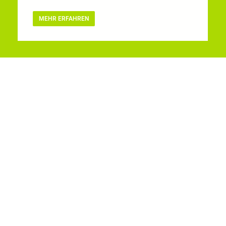
MEHR ERFAHREN
Der Traum vom satten Grün: Jetzt den
Rasen fit machen