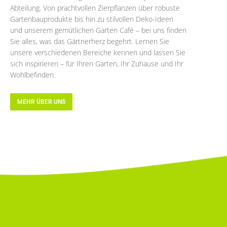
Abteilung. Von prachtvollen Zierpflanzen über robuste
Gartenbauprodukte bis hin zu stilvollen Deko-Ideen
und unserem gemütlichen Garten Café – bei uns finden
Sie alles, was das Gärtnerherz begehrt. Lernen Sie
unsere verschiedenen Bereiche kennen und lassen Sie
sich inspirieren – für Ihren Garten, Ihr Zuhause und Ihr
Wohlbefinden.
MEHR ÜBER UNS