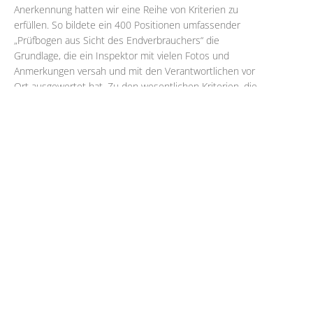
Anerkennung hatten wir eine Reihe von Kriterien zu
erfüllen. So bildete ein 400 Positionen umfassender
„Prüfbogen aus Sicht des Endverbrauchers“ die
Grundlage, die ein Inspektor mit vielen Fotos und
Anmerkungen versah und mit den Verantwortlichen vor
Ort ausgewertet hat. Zu den wesentlichen Kriterien, die
zur Anerkennung als Fachgartencenter nötig sind,
zählen:
Hohe Qualität des gesamten Sortimentes
(Vielfalt, Frische, Aktualität)
Außergewöhnliches Angebot an Pflanzen,
Gartenzubehör und Accessoires
Fachkompetenz und Kundenorientierung
von
Gartencenter und Mitarbeitern
Ansprechende Warenpräsentation
und
umfassender Service
Eine freundliche Atmosphäre zum Wohlfühlen
Wir von Garten Müller freuen uns, dass wir die Prüfung